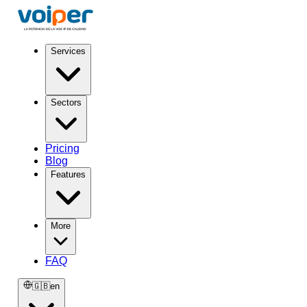
Services
Sectors
Pricing
Blog
Features
More
FAQ
🇬🇧
en