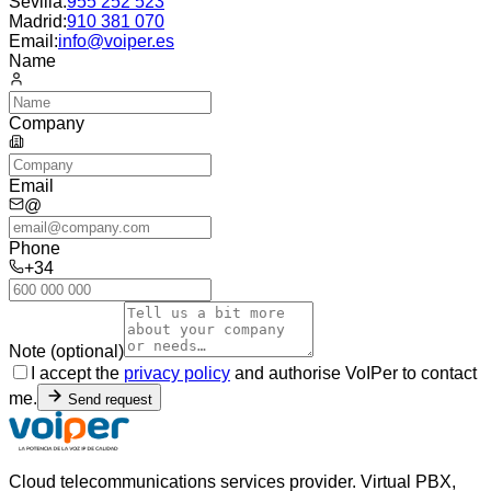
Sevilla
:
955 252 523
Madrid
:
910 381 070
Email:
info@voiper.es
Name
Company
Email
@
Phone
+34
Note (optional)
I accept the
privacy policy
and authorise VoIPer to contact
me.
Send request
Cloud telecommunications services provider. Virtual PBX,