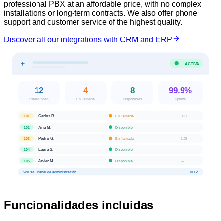
professional PBX at an affordable price, with no complex
installations or long-term contracts. We also offer phone
support and customer service of the highest quality.
Discover all our integrations with CRM and ERP
ACTIVA
12
4
8
99.9%
Extensiones
En llamada
Disponibles
Uptime
Carlos R.
En llamada
3:21
101
Ana M.
Disponible
—
102
Pedro G.
En llamada
1:05
103
Laura S.
Disponible
—
104
Javier M.
Disponible
—
105
VoIPer · Panel de administración
HD ✓
Funcionalidades incluidas