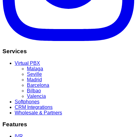
Services
Virtual PBX
Malaga
Seville
Madrid
Barcelona
Bilbao
Valencia
Softphones
CRM Integrations
Wholesale & Partners
Features
IVR