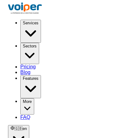
Services
Sectors
Pricing
Blog
Features
More
FAQ
🇬🇧
en