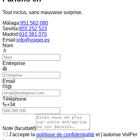
Tout inclus, sans mauvaise surprise.
Málaga
:
951 562 080
Sevilla
:
955 252 523
Madrid
:
910 381 070
Email:
info@voiper.es
Nom
Entreprise
Email
@
Téléphone
+34
Note (facultatif)
J'accepte la
politique de confidentialité
et j'autorise VoIPer