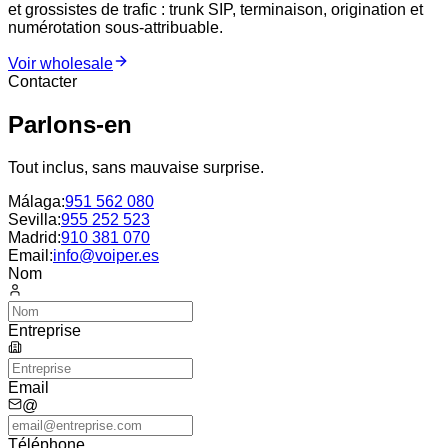
et grossistes de trafic : trunk SIP, terminaison, origination et
numérotation sous-attribuable.
Voir wholesale
Contacter
Parlons-en
Tout inclus, sans mauvaise surprise.
Málaga
:
951 562 080
Sevilla
:
955 252 523
Madrid
:
910 381 070
Email:
info@voiper.es
Nom
Entreprise
Email
@
Téléphone