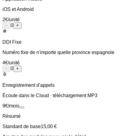
iOS et Android
2
€
/unité
0
DDI Fixe
Numéro fixe de n'importe quelle province espagnole
4
€
/unité
0
Enregistrement d'appels
Écoute dans le Cloud · téléchargement MP3
9
€
/mois
Résumé
Standard de base
15,00 €