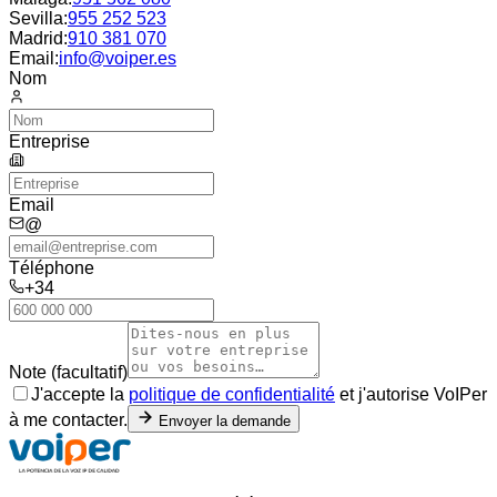
Sevilla
:
955 252 523
Madrid
:
910 381 070
Email:
info@voiper.es
Nom
Entreprise
Email
@
Téléphone
+34
Note (facultatif)
J'accepte la
politique de confidentialité
et j'autorise VoIPer
à me contacter.
Envoyer la demande