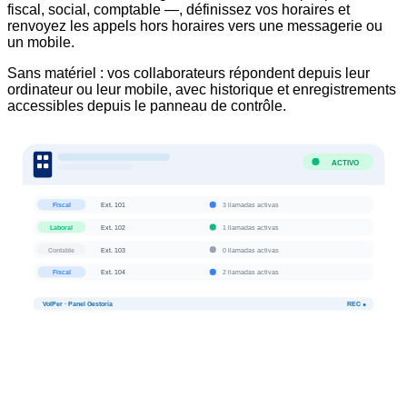
fiscal, social, comptable —, définissez vos horaires et
renvoyez les appels hors horaires vers une messagerie ou
un mobile.
Sans matériel : vos collaborateurs répondent depuis leur
ordinateur ou leur mobile, avec historique et enregistrements
accessibles depuis le panneau de contrôle.
ACTIVO
Fiscal
Ext.
101
3
llamadas activas
Laboral
Ext.
102
1
llamadas activas
Contable
Ext.
103
0
llamadas activas
Fiscal
Ext.
104
2
llamadas activas
VoIPer · Panel Gestoría
REC ●