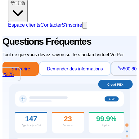
🇫🇷
fr
Espace clients
Contacter
S'inscrire
Questions Fréquentes
Tout ce que vous devez savoir sur le standard virtuel VoIPer
S'inscrire
Demander des informations
900 80
29 75
Cloud PBX
Actif
147
23
99.9%
Appels aujourd'hui
En attente
Uptime