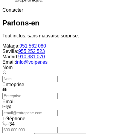
Contacter
Parlons-en
Tout inclus, sans mauvaise surprise.
Málaga
:
951 562 080
Sevilla
:
955 252 523
Madrid
:
910 381 070
Email:
info@voiper.es
Nom
Entreprise
Email
@
Téléphone
+34