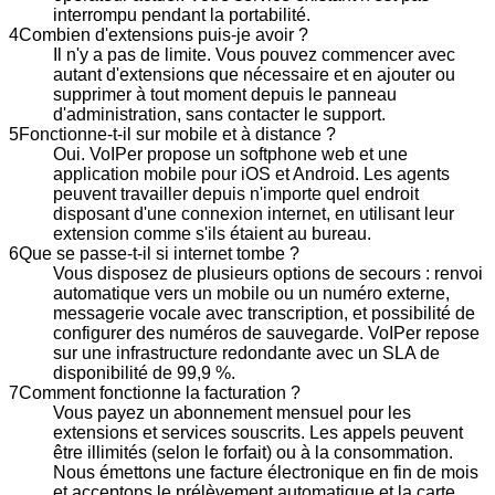
interrompu pendant la portabilité.
4
Combien d'extensions puis-je avoir ?
Il n'y a pas de limite. Vous pouvez commencer avec
autant d'extensions que nécessaire et en ajouter ou
supprimer à tout moment depuis le panneau
d'administration, sans contacter le support.
5
Fonctionne-t-il sur mobile et à distance ?
Oui. VoIPer propose un softphone web et une
application mobile pour iOS et Android. Les agents
peuvent travailler depuis n'importe quel endroit
disposant d'une connexion internet, en utilisant leur
extension comme s'ils étaient au bureau.
6
Que se passe-t-il si internet tombe ?
Vous disposez de plusieurs options de secours : renvoi
automatique vers un mobile ou un numéro externe,
messagerie vocale avec transcription, et possibilité de
configurer des numéros de sauvegarde. VoIPer repose
sur une infrastructure redondante avec un SLA de
disponibilité de 99,9 %.
7
Comment fonctionne la facturation ?
Vous payez un abonnement mensuel pour les
extensions et services souscrits. Les appels peuvent
être illimités (selon le forfait) ou à la consommation.
Nous émettons une facture électronique en fin de mois
et acceptons le prélèvement automatique et la carte