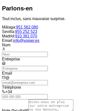
Parlons-en
Tout inclus, sans mauvaise surprise.
Málaga
:
951 562 080
Sevilla
:
955 252 523
Madrid
:
910 381 070
Email:
info@voiper.es
Nom
Entreprise
Email
@
Téléphone
+34
Note (facultatif)