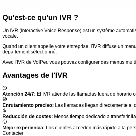
Qu'est-ce qu'un IVR ?
Un IVR (Interactive Voice Response) est un système automatisé
vocale.
Quand un client appelle votre entreprise, l'IVR diffuse un men
département sélectionné.
Avec l'IVR de VoIPer, vous pouvez configurer des menus mul
Avantages de l'IVR
Atención 24/7
:
El IVR atiende las llamadas fuera de horario 
Enrutamiento preciso
:
Las llamadas llegan directamente al 
Reducción de costes
:
Menos tiempo dedicado a transferir l
Mejor experiencia
:
Los clientes acceden más rápido a la per
Contacter