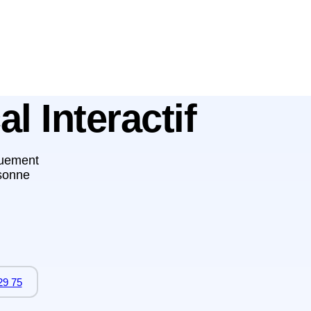
l Interactif
quement
rsonne
29 75