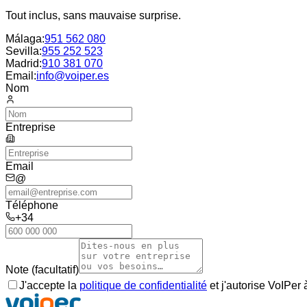
Tout inclus, sans mauvaise surprise.
Málaga
:
951 562 080
Sevilla
:
955 252 523
Madrid
:
910 381 070
Email:
info@voiper.es
Nom
Entreprise
Email
@
Téléphone
+34
Note (facultatif)
J'accepte la
politique de confidentialité
et j'autorise VoIPer 