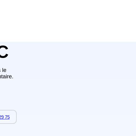
C
 le
taire.
29 75