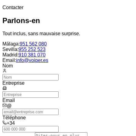
Contacter
Parlons-en
Tout inclus, sans mauvaise surprise.
Málaga
:
951 562 080
Sevilla
:
955 252 523
Madrid
:
910 381 070
Email:
info@voiper.es
Nom
Entreprise
Email
@
Téléphone
+34