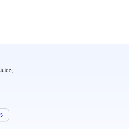
luido,
75