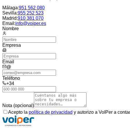
Málaga
:
951 562 080
Sevilla
:
955 252 523
Madrid
:
910 381 070
Email:
info@voiper.es
Nombre
Empresa
Email
@
Teléfono
+34
Nota (opcional)
Acepto la
política de privacidad
y autorizo a VoIPer a conta