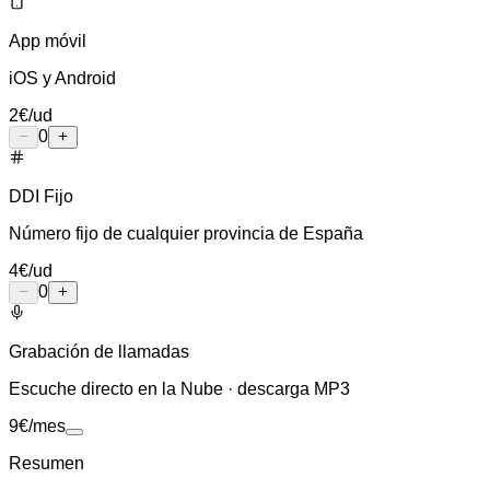
App móvil
iOS y Android
2
€
/ud
0
DDI Fijo
Número fijo de cualquier provincia de España
4
€
/ud
0
Grabación de llamadas
Escuche directo en la Nube · descarga MP3
9
€
/mes
Resumen