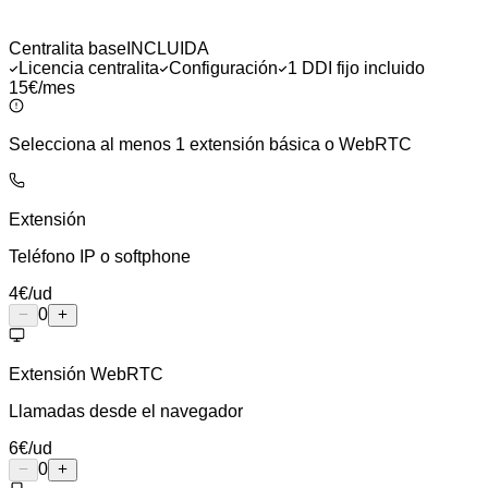
Centralita base
INCLUIDA
Licencia centralita
Configuración
1 DDI fijo incluido
15€
/mes
Selecciona al menos 1 extensión básica o WebRTC
Extensión
Teléfono IP o softphone
4
€
/ud
0
Extensión WebRTC
Llamadas desde el navegador
6
€
/ud
0