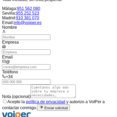
Málaga
:
951 562 080
Sevilla
:
955 252 523
Madrid
:
910 381 070
Email:
info@voiper.es
Nombre
Empresa
Email
@
Teléfono
+34
Nota (opcional)
Acepto la
política de privacidad
y autorizo a VoIPer a
contactar conmigo.
Enviar solicitud