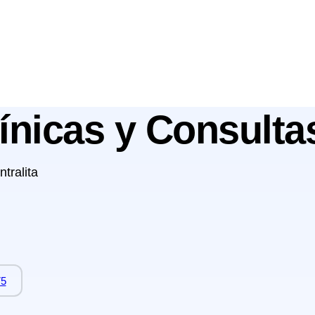
línicas y Consult
tralita
75