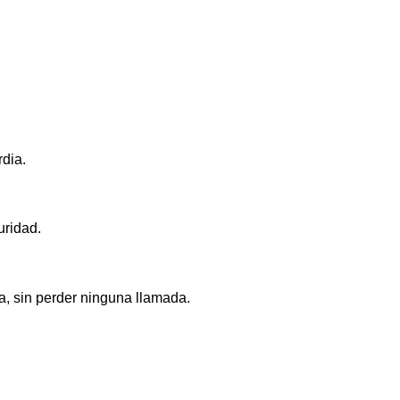
rdia.
uridad.
a, sin perder ninguna llamada.