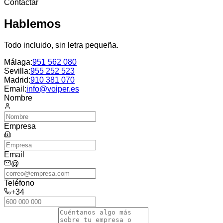
Contactar
Hablemos
Todo incluido, sin letra pequeña.
Málaga
:
951 562 080
Sevilla
:
955 252 523
Madrid
:
910 381 070
Email:
info@voiper.es
Nombre
Empresa
Email
@
Teléfono
+34