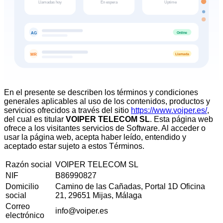
Llamadas hoy
En espera
Uptime
Online
AG
Llamada
MR
En el presente se describen los términos y condiciones
generales aplicables al uso de los contenidos, productos y
servicios ofrecidos a través del sitio
https://www.voiper.es/
,
del cual es titular
VOIPER TELECOM SL
.
Esta página web
ofrece a los visitantes servicios de Software. Al acceder o
usar la página web, acepta haber leído, entendido y
aceptado estar sujeto a estos Términos.
Razón social
VOIPER TELECOM SL
NIF
B86990827
Domicilio
Camino de las Cañadas, Portal 1D Oficina
social
21, 29651 Mijas, Málaga
Correo
info@voiper.es
electrónico