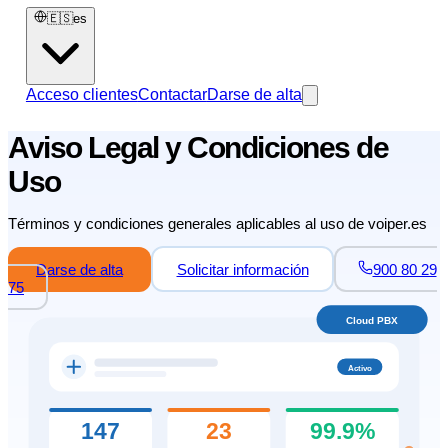
🇪🇸
es
Acceso clientes
Contactar
Darse de alta
Aviso Legal y Condiciones de
Uso
Términos y condiciones generales aplicables al uso de voiper.es
Darse de alta
Solicitar información
900 80 29
75
Cloud PBX
Activo
147
23
99.9%