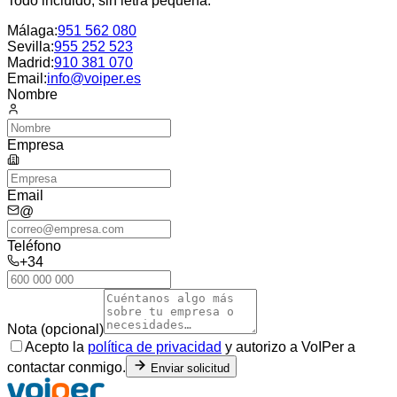
Todo incluido, sin letra pequeña.
Málaga
:
951 562 080
Sevilla
:
955 252 523
Madrid
:
910 381 070
Email:
info@voiper.es
Nombre
Empresa
Email
@
Teléfono
+34
Nota (opcional)
Acepto la
política de privacidad
y autorizo a VoIPer a
contactar conmigo.
Enviar solicitud