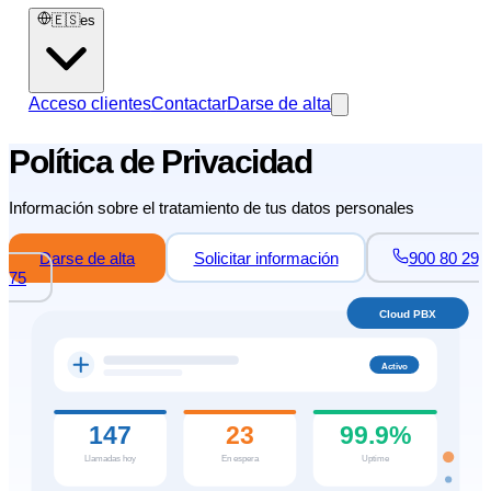
🇪🇸
es
Acceso clientes
Contactar
Darse de alta
Política de Privacidad
Información sobre el tratamiento de tus datos personales
Darse de alta
Solicitar información
900 80 29
75
Cloud PBX
Activo
147
23
99.9%
Llamadas hoy
En espera
Uptime