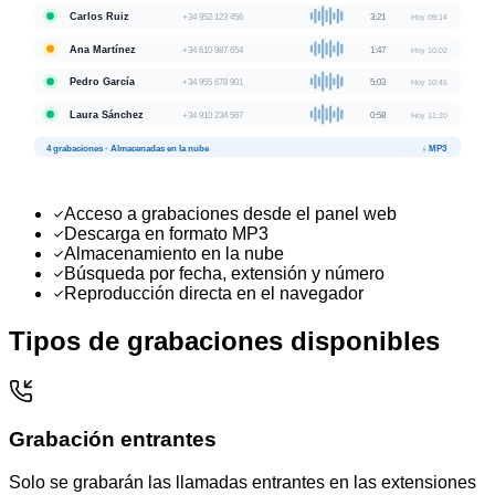
Carlos Ruiz
+34 952 123 456
3:21
Hoy 09:14
Ana Martínez
+34 610 987 654
1:47
Hoy 10:02
Pedro García
+34 955 678 901
5:03
Hoy 10:45
Laura Sánchez
+34 910 234 567
0:58
Hoy 11:20
4 grabaciones · Almacenadas en la nube
↓ MP3
Acceso a grabaciones desde el panel web
Descarga en formato MP3
Almacenamiento en la nube
Búsqueda por fecha, extensión y número
Reproducción directa en el navegador
Tipos de grabaciones disponibles
Grabación entrantes
Solo se grabarán las llamadas entrantes en las extensiones