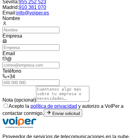
Sevilla
:
955 252 523
Madrid
:
910 381 070
Email:
info@voiper.es
Nombre
Empresa
Email
@
Teléfono
+34
Nota (opcional)
Acepto la
política de privacidad
y autorizo a VoIPer a
contactar conmigo.
Enviar solicitud
Proveedor de servicios de telecomunicaciones en la nube.