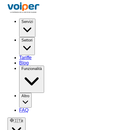
Servizi
Settori
Tariffe
Blog
Funzionalità
Altro
FAQ
🇮🇹
it