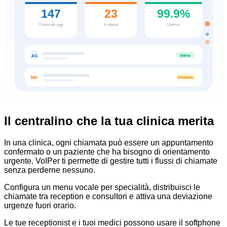
147
23
99.9%
Chiamate oggi
In attesa
Uptime
Online
AG
Chiamata
MR
Il centralino che la tua clinica merita
In una clinica, ogni chiamata può essere un appuntamento
confermato o un paziente che ha bisogno di orientamento
urgente. VoIPer ti permette di gestire tutti i flussi di chiamate
senza perderne nessuno.
Configura un menu vocale per specialità, distribuisci le
chiamate tra reception e consultori e attiva una deviazione
urgenze fuori orario.
Le tue receptionist e i tuoi medici possono usare il softphone