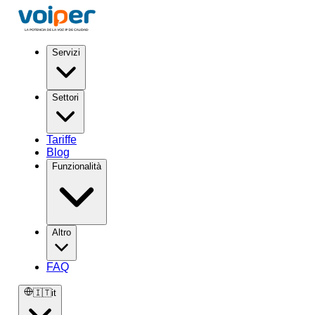
Servizi
Settori
Tariffe
Blog
Funzionalità
Altro
FAQ
🇮🇹
it