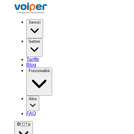
Servizi
Settori
Tariffe
Blog
Funzionalità
Altro
FAQ
🇮🇹
it