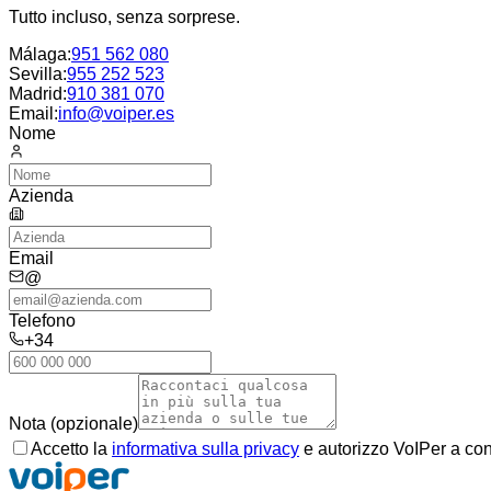
Tutto incluso, senza sorprese.
Málaga
:
951 562 080
Sevilla
:
955 252 523
Madrid
:
910 381 070
Email:
info@voiper.es
Nome
Azienda
Email
@
Telefono
+34
Nota (opzionale)
Accetto la
informativa sulla privacy
e autorizzo VoIPer a con