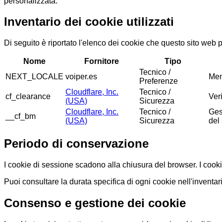
personalizzata.
Inventario dei cookie utilizzati
Di seguito è riportato l'elenco dei cookie che questo sito web pu
Nome
Fornitore
Tipo
Tecnico /
NEXT_LOCALE
voiper.es
Memo
Preferenze
Cloudflare, Inc.
Tecnico /
cf_clearance
Ver
(USA)
Sicurezza
Cloudflare, Inc.
Tecnico /
Ges
__cf_bm
(USA)
Sicurezza
del 
Periodo di conservazione
I cookie di sessione scadono alla chiusura del browser. I cookie 
Puoi consultare la durata specifica di ogni cookie nell'inventa
Consenso e gestione dei cookie