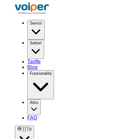
Servizi
Settori
Tariffe
Blog
Funzionalità
Altro
FAQ
🇮🇹
it