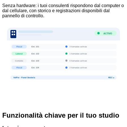
Senza hardware: i tuoi consulenti rispondono dal computer o
dal cellulare, con storico e registrazioni disponibili dal
pannello di controllo.
ACTIVO
Fiscal
Ext.
101
3
llamadas activas
Laboral
Ext.
102
1
llamadas activas
Contable
Ext.
103
0
llamadas activas
Fiscal
Ext.
104
2
llamadas activas
VoIPer · Panel Gestoría
REC ●
Funzionalità chiave per il tuo studio