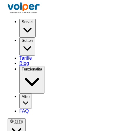
Servizi
Settori
Tariffe
Blog
Funzionalità
Altro
FAQ
🇮🇹
it