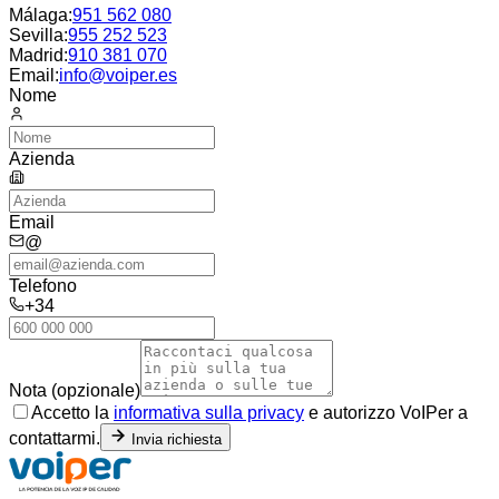
Málaga
:
951 562 080
Sevilla
:
955 252 523
Madrid
:
910 381 070
Email:
info@voiper.es
Nome
Azienda
Email
@
Telefono
+34
Nota (opzionale)
Accetto la
informativa sulla privacy
e autorizzo VoIPer a
contattarmi.
Invia richiesta