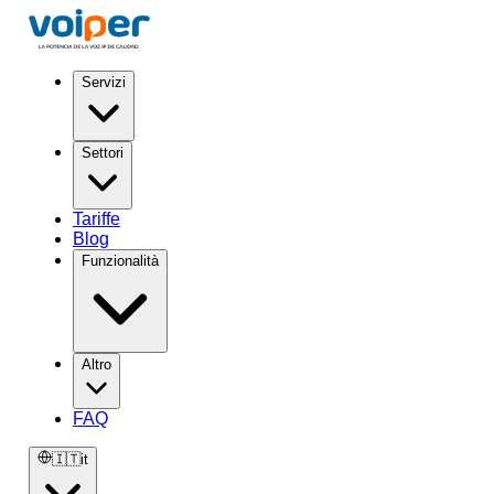
Servizi
Settori
Tariffe
Blog
Funzionalità
Altro
FAQ
🇮🇹
it