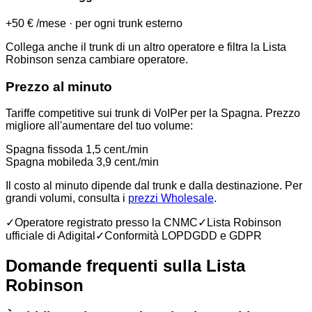
+50 €
/mese
·
per ogni trunk esterno
Collega anche il trunk di un altro operatore e filtra la Lista
Robinson senza cambiare operatore.
Prezzo al minuto
Tariffe competitive sui trunk di VoIPer per la Spagna. Prezzo
migliore all'aumentare del tuo volume:
Spagna fisso
da 1,5 cent./min
Spagna mobile
da 3,9 cent./min
Il costo al minuto dipende dal trunk e dalla destinazione. Per
grandi volumi, consulta i
prezzi Wholesale
.
✓
Operatore registrato presso la CNMC
✓
Lista Robinson
ufficiale di Adigital
✓
Conformità LOPDGDD e GDPR
Domande frequenti sulla Lista
Robinson