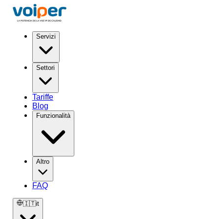
Servizi
Settori
Tariffe
Blog
Funzionalità
Altro
FAQ
🇮🇹
it