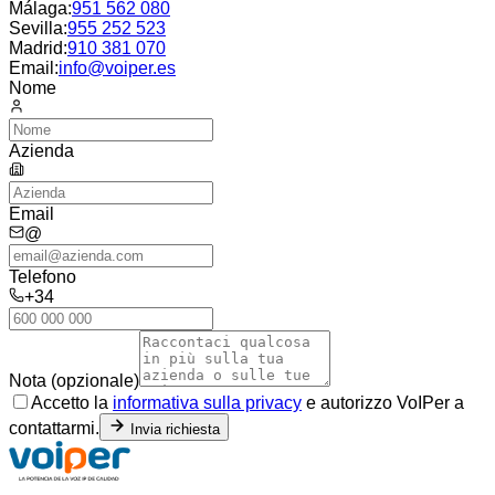
Málaga
:
951 562 080
Sevilla
:
955 252 523
Madrid
:
910 381 070
Email:
info@voiper.es
Nome
Azienda
Email
@
Telefono
+34
Nota (opzionale)
Accetto la
informativa sulla privacy
e autorizzo VoIPer a
contattarmi.
Invia richiesta