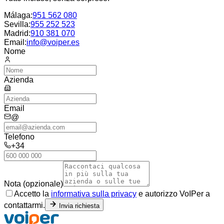
Málaga
:
951 562 080
Sevilla
:
955 252 523
Madrid
:
910 381 070
Email:
info@voiper.es
Nome
Azienda
Email
@
Telefono
+34
Nota (opzionale)
Accetto la
informativa sulla privacy
e autorizzo VoIPer a
contattarmi.
Invia richiesta