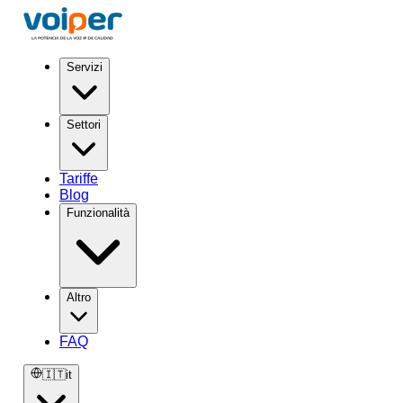
Servizi
Settori
Tariffe
Blog
Funzionalità
Altro
FAQ
🇮🇹
it