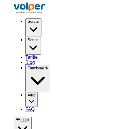
Servizi
Settori
Tariffe
Blog
Funzionalità
Altro
FAQ
🇮🇹
it