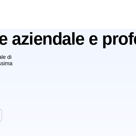
le aziendale e pro
ale di
issima