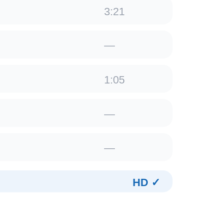
3:21
—
1:05
—
—
HD ✓