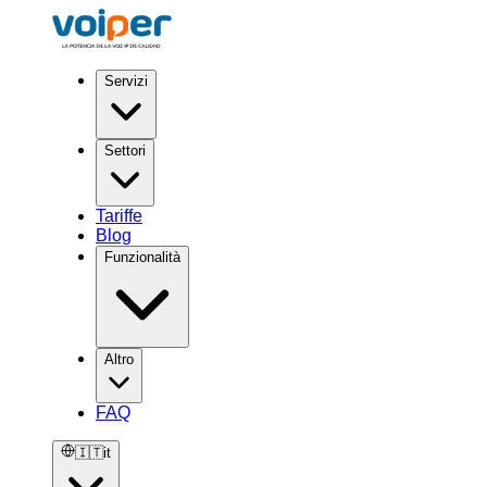
Servizi
Settori
Tariffe
Blog
Funzionalità
Altro
FAQ
🇮🇹
it