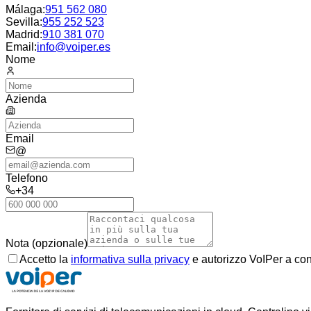
Málaga
:
951 562 080
Sevilla
:
955 252 523
Madrid
:
910 381 070
Email:
info@voiper.es
Nome
Azienda
Email
@
Telefono
+34
Nota (opzionale)
Accetto la
informativa sulla privacy
e autorizzo VoIPer a con