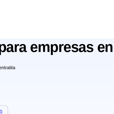
l para empresas en
ntralita
75