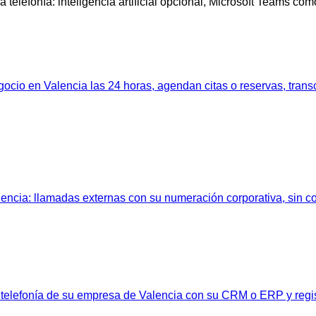
 telefonía: inteligencia artificial opcional, Microsoft Teams co
ocio en Valencia las 24 horas, agendan citas o reservas, trans
ncia: llamadas externas con su numeración corporativa, sin cos
 la telefonía de su empresa de Valencia con su CRM o ERP y reg