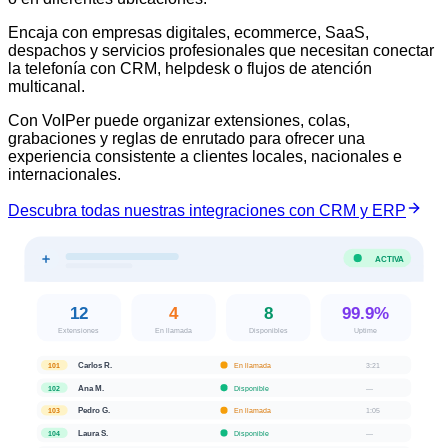
Encaja con empresas digitales, ecommerce, SaaS,
despachos y servicios profesionales que necesitan conectar
la telefonía con CRM, helpdesk o flujos de atención
multicanal.
Con VoIPer puede organizar extensiones, colas,
grabaciones y reglas de enrutado para ofrecer una
experiencia consistente a clientes locales, nacionales e
internacionales.
Descubra todas nuestras integraciones con CRM y ERP
ACTIVA
12
4
8
99.9%
Extensiones
En llamada
Disponibles
Uptime
Carlos R.
En llamada
3:21
101
Ana M.
Disponible
—
102
Pedro G.
En llamada
1:05
103
Laura S.
Disponible
—
104