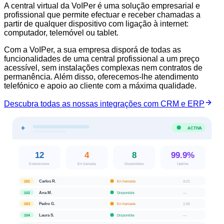
A central virtual da VoIPer é uma solução empresarial e
profissional que permite efectuar e receber chamadas a
partir de qualquer dispositivo com ligação à internet:
computador, telemóvel ou tablet.
Com a VoIPer, a sua empresa disporá de todas as
funcionalidades de uma central profissional a um preço
acessível, sem instalações complexas nem contratos de
permanência. Além disso, oferecemos-lhe atendimento
telefónico e apoio ao cliente com a máxima qualidade.
Descubra todas as nossas integrações com CRM e ERP
ACTIVA
12
4
8
99.9%
Extensiones
En llamada
Disponibles
Uptime
Carlos R.
En llamada
3:21
101
Ana M.
Disponible
—
102
Pedro G.
En llamada
1:05
103
Laura S.
Disponible
—
104