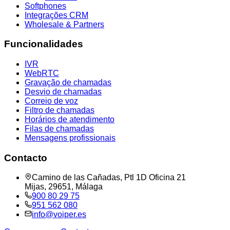
Softphones
Integrações CRM
Wholesale & Partners
Funcionalidades
IVR
WebRTC
Gravação de chamadas
Desvio de chamadas
Correio de voz
Filtro de chamadas
Horários de atendimento
Filas de chamadas
Mensagens profissionais
Contacto
Camino de las Cañadas, Ptl 1D Oficina 21
Mijas, 29651, Málaga
900 80 29 75
951 562 080
info@voiper.es