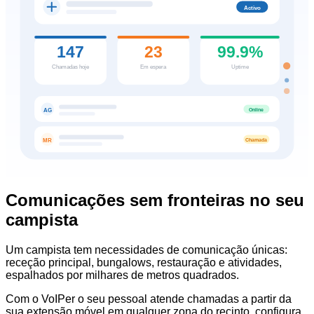
Activo
147
23
99.9%
Chamadas hoje
Em espera
Uptime
Online
AG
Chamada
MR
Comunicações sem fronteiras no seu
campista
Um campista tem necessidades de comunicação únicas:
receção principal, bungalows, restauração e atividades,
espalhados por milhares de metros quadrados.
Com o VoIPer o seu pessoal atende chamadas a partir da
sua extensão móvel em qualquer zona do recinto, configura