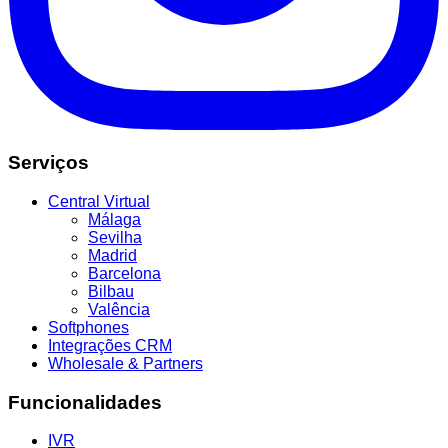
Serviços
Central Virtual
Málaga
Sevilha
Madrid
Barcelona
Bilbau
Valência
Softphones
Integrações CRM
Wholesale & Partners
Funcionalidades
IVR