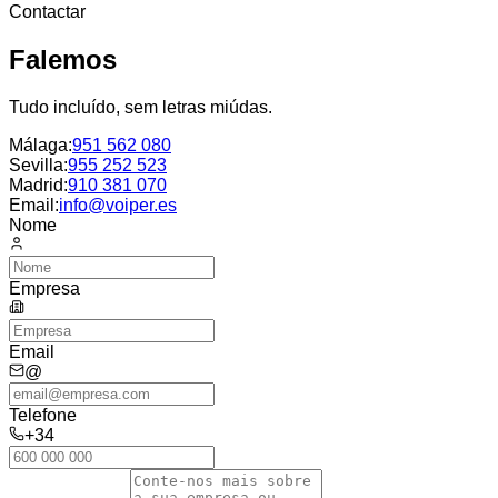
Contactar
Falemos
Tudo incluído, sem letras miúdas.
Málaga
:
951 562 080
Sevilla
:
955 252 523
Madrid
:
910 381 070
Email:
info@voiper.es
Nome
Empresa
Email
@
Telefone
+34