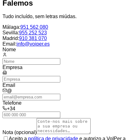
Falemos
Tudo incluído, sem letras miúdas.
Málaga
:
951 562 080
Sevilla
:
955 252 523
Madrid
:
910 381 070
Email:
info@voiper.es
Nome
Empresa
Email
@
Telefone
+34
Nota (opcional)
Aceito a
política de privacidade
e autorizo a VoIPer a