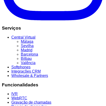
Serviços
Central Virtual
Málaga
Sevilha
Madrid
Barcelona
Bilbau
Valência
Softphones
Integrações CRM
Wholesale & Partners
Funcionalidades
IVR
WebRTC
Gravação de chamadas