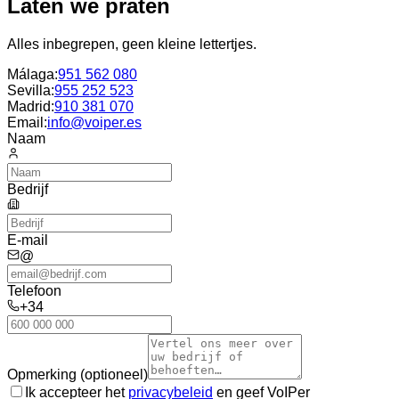
Laten we praten
Alles inbegrepen, geen kleine lettertjes.
Málaga
:
951 562 080
Sevilla
:
955 252 523
Madrid
:
910 381 070
Email:
info@voiper.es
Naam
Bedrijf
E-mail
@
Telefoon
+34
Opmerking (optioneel)
Ik accepteer het
privacybeleid
en geef VoIPer