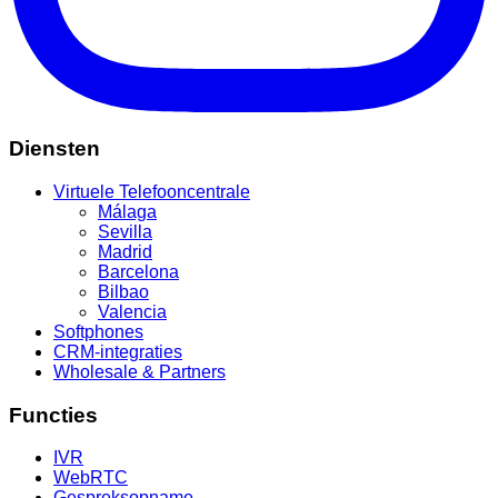
Diensten
Virtuele Telefooncentrale
Málaga
Sevilla
Madrid
Barcelona
Bilbao
Valencia
Softphones
CRM-integraties
Wholesale & Partners
Functies
IVR
WebRTC
Gespreksopname