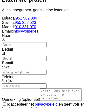
Alles inbegrepen, geen kleine lettertjes.
Málaga
:
951 562 080
Sevilla
:
955 252 523
Madrid
:
910 381 070
Email:
info@voiper.es
Naam
Bedrijf
E-mail
@
Telefoon
+34
Opmerking (optioneel)
Ik accepteer het
privacybeleid
en geef VoIPer