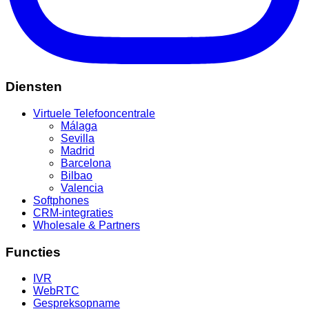
Diensten
Virtuele Telefooncentrale
Málaga
Sevilla
Madrid
Barcelona
Bilbao
Valencia
Softphones
CRM-integraties
Wholesale & Partners
Functies
IVR
WebRTC
Gespreksopname