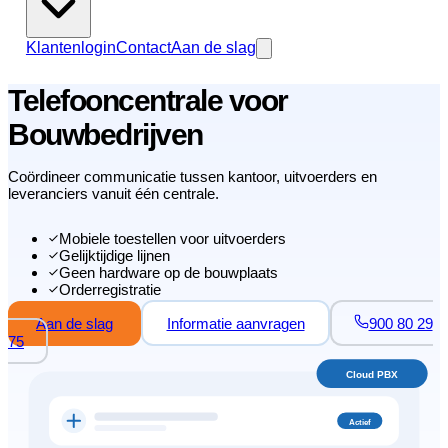
Klantenlogin
Contact
Aan de slag
Telefooncentrale voor
Bouwbedrijven
Coördineer communicatie tussen kantoor, uitvoerders en
leveranciers vanuit één centrale.
Mobiele toestellen voor uitvoerders
Gelijktijdige lijnen
Geen hardware op de bouwplaats
Orderregistratie
Aan de slag
Informatie aanvragen
900 80 29
75
Cloud PBX
Actief