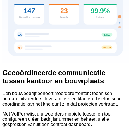
147
23
99.9%
Gesprekken vandaag
In wacht
Uptime
Online
AG
Gesprek
MR
Gecoördineerde communicatie
tussen kantoor en bouwplaats
Een bouwbedrijf beheert meerdere fronten: technisch
bureau, uitvoerders, leveranciers en klanten. Telefonische
coördinatie kan het knelpunt zijn dat projecten vertraagt.
Met VoIPer wijst u uitvoerders mobiele toestellen toe,
configureert u één bedrijfsnummer en beheert u alle
gesprekken vanuit een centraal dashboard.