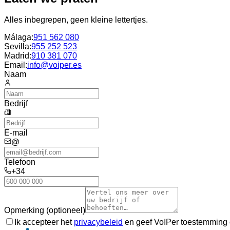
Alles inbegrepen, geen kleine lettertjes.
Málaga
:
951 562 080
Sevilla
:
955 252 523
Madrid
:
910 381 070
Email:
info@voiper.es
Naam
Bedrijf
E-mail
@
Telefoon
+34
Opmerking (optioneel)
Ik accepteer het
privacybeleid
en geef VoIPer toestemming c