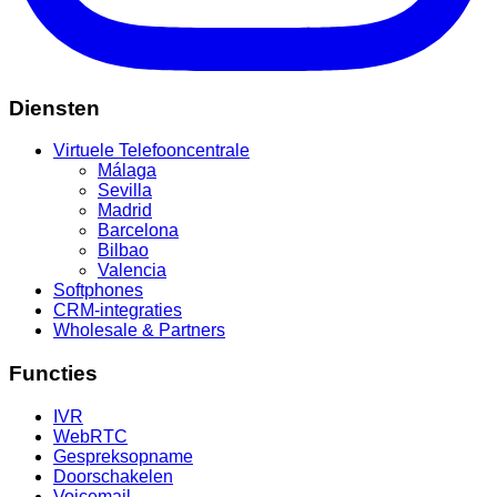
Diensten
Virtuele Telefooncentrale
Málaga
Sevilla
Madrid
Barcelona
Bilbao
Valencia
Softphones
CRM-integraties
Wholesale & Partners
Functies
IVR
WebRTC
Gespreksopname
Doorschakelen
Voicemail