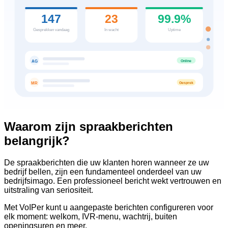
147
23
99.9%
Gesprekken vandaag
In wacht
Uptime
Online
AG
Gesprek
MR
Waarom zijn spraakberichten
belangrijk?
De spraakberichten die uw klanten horen wanneer ze uw
bedrijf bellen, zijn een fundamenteel onderdeel van uw
bedrijfsimago. Een professioneel bericht wekt vertrouwen en
uitstraling van seriositeit.
Met VoIPer kunt u aangepaste berichten configureren voor
elk moment: welkom, IVR-menu, wachtrij, buiten
openingsuren en meer.