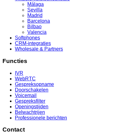
Málaga
Sevilla
Madrid
Barcelona
Bilbao
Valencia
Softphones
CRM-integraties
Wholesale & Partners
Functies
IVR
WebRTC
Gespreksopname
Doorschakelen
Voicemail
Gespreksfilter
Openingstijden
Belwachtrijen
Professionele berichten
Contact