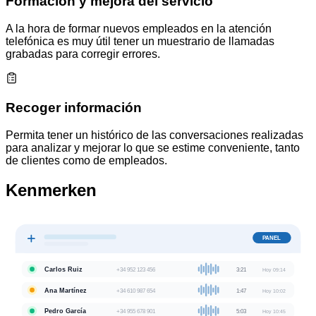
Formación y mejora del servicio
A la hora de formar nuevos empleados en la atención
telefónica es muy útil tener un muestrario de llamadas
grabadas para corregir errores.
Recoger información
Permita tener un histórico de las conversaciones realizadas
para analizar y mejorar lo que se estime conveniente, tanto
de clientes como de empleados.
Kenmerken
PANEL
Carlos Ruiz
+34 952 123 456
3:21
Hoy 09:14
Ana Martínez
+34 610 987 654
1:47
Hoy 10:02
Pedro García
+34 955 678 901
5:03
Hoy 10:45