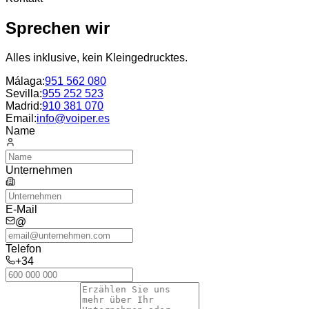
Sprechen wir
Alles inklusive, kein Kleingedrucktes.
Málaga
:
951 562 080
Sevilla
:
955 252 523
Madrid
:
910 381 070
Email:
info@voiper.es
Name
Unternehmen
E-Mail
@
Telefon
+34