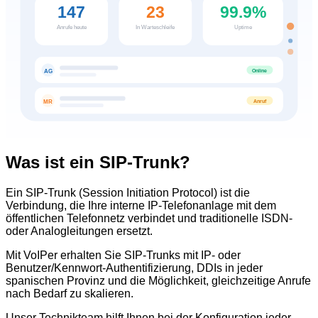
147
23
99.9%
Anrufe heute
In Warteschleife
Uptime
Online
AG
Anruf
MR
Was ist ein SIP-Trunk?
Ein SIP-Trunk (Session Initiation Protocol) ist die
Verbindung, die Ihre interne IP-Telefonanlage mit dem
öffentlichen Telefonnetz verbindet und traditionelle ISDN-
oder Analogleitungen ersetzt.
Mit VoIPer erhalten Sie SIP-Trunks mit IP- oder
Benutzer/Kennwort-Authentifizierung, DDIs in jeder
spanischen Provinz und die Möglichkeit, gleichzeitige Anrufe
nach Bedarf zu skalieren.
Unser Technikteam hilft Ihnen bei der Konfiguration jeder