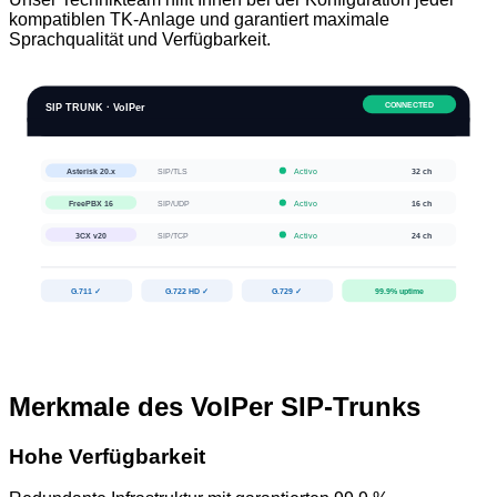
kompatiblen TK-Anlage und garantiert maximale
Sprachqualität und Verfügbarkeit.
CONNECTED
SIP TRUNK · VoIPer
Asterisk 20.x
SIP/TLS
Activo
32
ch
FreePBX 16
SIP/UDP
Activo
16
ch
3CX v20
SIP/TCP
Activo
24
ch
G.711 ✓
G.722 HD ✓
G.729 ✓
99.9% uptime
Merkmale des VoIPer SIP-Trunks
Hohe Verfügbarkeit