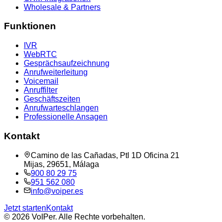
Wholesale & Partners
Funktionen
IVR
WebRTC
Gesprächsaufzeichnung
Anrufweiterleitung
Voicemail
Anruffilter
Geschäftszeiten
Anrufwarteschlangen
Professionelle Ansagen
Kontakt
Camino de las Cañadas, Ptl 1D Oficina 21
Mijas, 29651, Málaga
900 80 29 75
951 562 080
info@voiper.es
Jetzt starten
Kontakt
©
2026
VoIPer.
Alle Rechte vorbehalten.