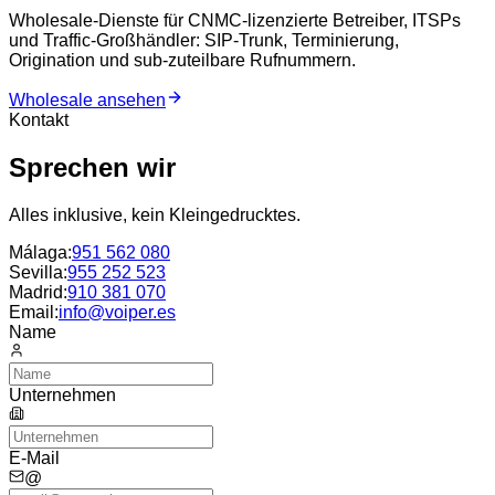
Wholesale-Dienste für CNMC-lizenzierte Betreiber, ITSPs
und Traffic-Großhändler: SIP-Trunk, Terminierung,
Origination und sub-zuteilbare Rufnummern.
Wholesale ansehen
Kontakt
Sprechen wir
Alles inklusive, kein Kleingedrucktes.
Málaga
:
951 562 080
Sevilla
:
955 252 523
Madrid
:
910 381 070
Email:
info@voiper.es
Name
Unternehmen
E-Mail
@