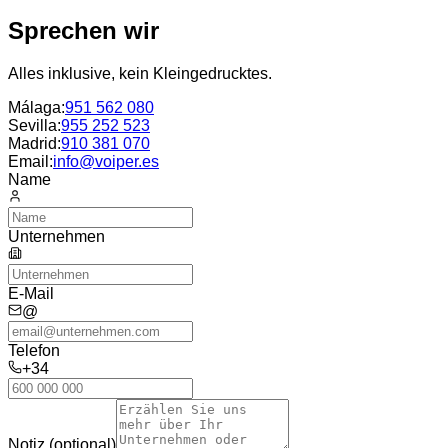
Sprechen wir
Alles inklusive, kein Kleingedrucktes.
Málaga
:
951 562 080
Sevilla
:
955 252 523
Madrid
:
910 381 070
Email:
info@voiper.es
Name
Unternehmen
E-Mail
@
Telefon
+34
Notiz (optional)